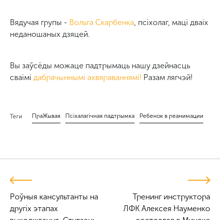
Вядучая групы -
Вольга Скарбенка
, псіхолаг, маці дваіх
неданошаных дзяцей.
Вы заўсёды можаце падтрымаць нашу дзейнасць
сваімі
дабрачыннымі ахвяраваннямі!
Разам лягчэй!
ПраЖывая
Псіхалагічная падтрымка
Ребенок в реанимации
Теги
Роўныя кансультанты на
Тренинг инструктора
другіх этапах
ЛФК Алексея Науменко