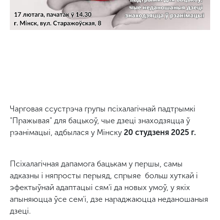
Чарговая ссустрэча групы псіхалагічнай падтрымкі
"Пражывая" для бацькоў, чые дзеці знаходзяцца ў
рэанімацыі, адбылася у Мінску
20 студзеня 2025 г.
Псіхалагічная дапамога бацькам у першы, самы
адказны і няпросты перыяд, спрыяе больш хуткай і
эфектыўнай адаптацыі сям'і да новых умоў, у якіх
апыняюцца ўсе сем'і, дзе нараджаюцца неданошаныя
дзеці.