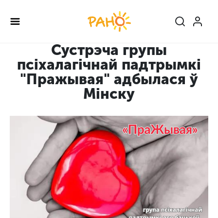
Перейти
к
основному
содержанию
Сустрэча групы
псіхалагічнай падтрымкі
"Пражывая" адбылася ў
Мінску