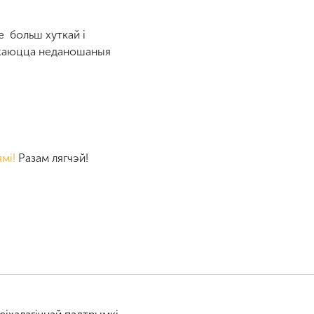
е больш хуткай і
аджаюцца неданошаныя
мі!
Разам лягчэй!