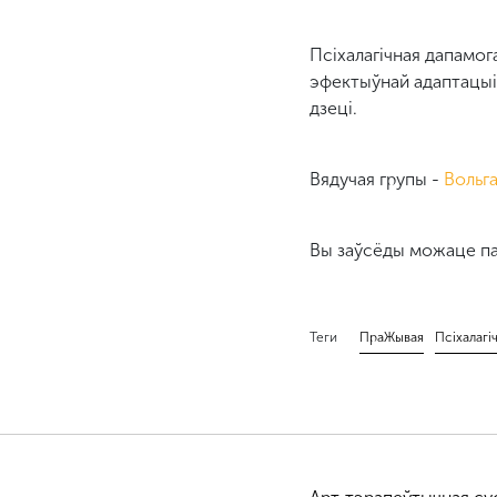
Псіхалагічная дапамог
эфектыўнай адаптацыі 
дзеці.
Вядучая групы -
Вольг
Вы заўсёды можаце па
ПраЖывая
Псіхалагі
Теги