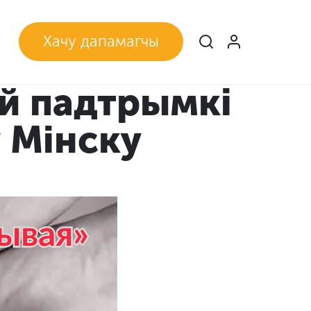
Хачу дапамагчы
ай падтрымкі
 Мінску