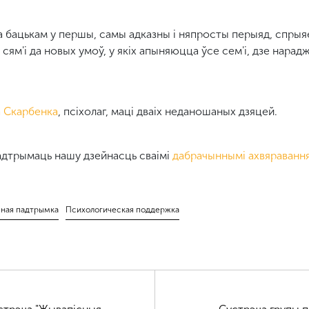
а бацькам у першы, самы адказны і няпросты перыяд, спрыя
сям'і да новых умоў, у якіх апыняюцца ўсе сем'і, дзе нар
а Скарбенка
, псіхолаг, маці дваіх неданошаных дзяцей.
дтрымаць нашу дзейнасць сваімі
дабрачыннымі ахвяравання
чная падтрымка
Психологическая поддержка