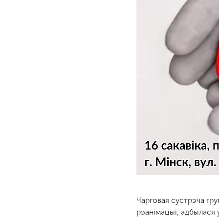
Чарговая сустрэча гру
рэанімацыі, адбылася 