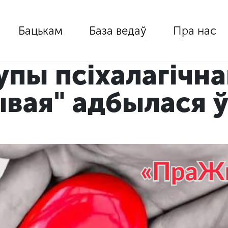
Бацькам
База ведаў
Пра нас
упы псіхалагічн
вая" адбылася ў