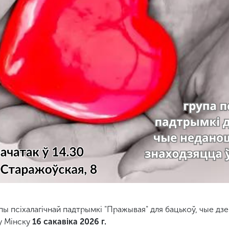
пы псіхалагічнай падтрымкі "Пражывая" для бацькоў, чые дзе
у Мінску
16 сакавіка
2026 г.